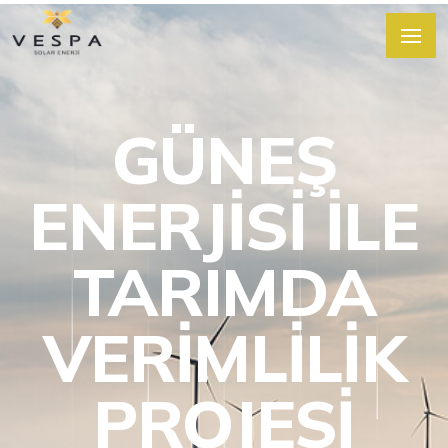
GÜNEŞ
ENERJISI ILE
TARIMDA
VERIMLILIK
PROJESI