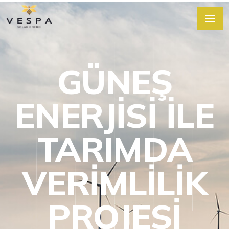
GÜNEŞ
ENERJISI ILE
TARIMDA
VERIMLILIK
PROJESI