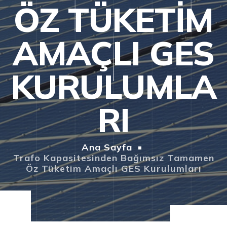
ÖZ TÜKETIM
AMAÇLI GES
KURULUMLA
RI
Ana Sayfa
Trafo Kapasitesinden Bağımsız Tamamen
Öz Tüketim Amaçlı GES Kurulumları